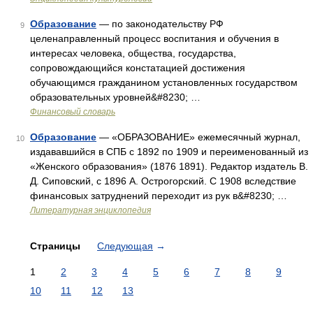
Образование
— по законодательству РФ
9
целенаправленный процесс воспитания и обучения в
интересах человека, общества, государства,
сопровождающийся констатацией достижения
обучающимся гражданином установленных государством
образовательных уровней&#8230; …
Финансовый словарь
Образование
— «ОБРАЗОВАНИЕ» ежемесячный журнал,
10
издававшийся в СПБ с 1892 по 1909 и переименованный из
«Женского образования» (1876 1891). Редактор издатель В.
Д. Сиповский, с 1896 А. Острогорский. С 1908 вследствие
финансовых затруднений переходит из рук в&#8230; …
Литературная энциклопедия
Страницы
Следующая
→
1
2
3
4
5
6
7
8
9
10
11
12
13